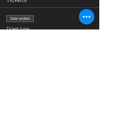
Sale ended
Ticket type
Zumba
Price
7,00 €
Sale ended
Ticket type
Zumba Online
Price
7,00 €