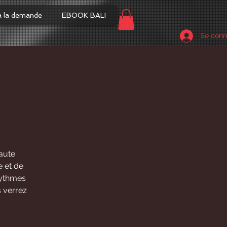
à la demande
EBOOK BALI
Se conn
aute
e et de
 rythmes
 verrez