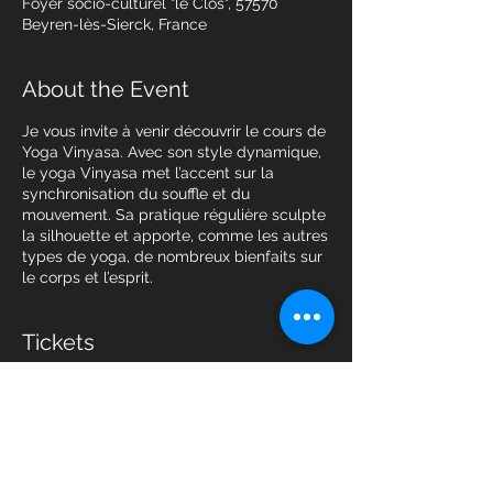
Foyer socio-culturel "le Clos", 57570
Beyren-lès-Sierck, France
About the Event
Je vous invite à venir découvrir le cours de
Yoga Vinyasa. Avec son style dynamique,
le yoga Vinyasa met l’accent sur la
synchronisation du souffle et du
mouvement. Sa pratique régulière sculpte
la silhouette et apporte, comme les autres
types de yoga, de nombreux bienfaits sur
le corps et l’esprit.
Tickets
Sale ended
Ticket type
Vinyasa