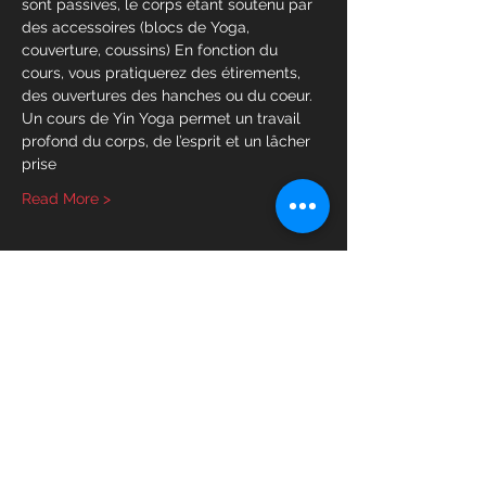
sont passives, le corps étant soutenu par 
des accessoires (blocs de Yoga, 
couverture, coussins) En fonction du 
cours, vous pratiquerez des étirements, 
des ouvertures des hanches ou du coeur.
Un cours de Yin Yoga permet un travail 
profond du corps, de l’esprit et un lâcher 
prise
Read More >
Tickets
Sale ended
Ticket type
Yin Yoga
Price
12,00 €