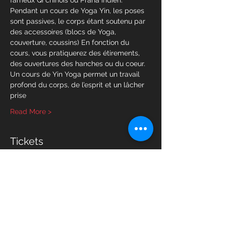
fameux Qi chinois ou Prana indien.
Pendant un cours de Yoga Yin, les poses 
sont passives, le corps étant soutenu par 
des accessoires (blocs de Yoga, 
couverture, coussins) En fonction du 
cours, vous pratiquerez des étirements, 
des ouvertures des hanches ou du coeur.
Un cours de Yin Yoga permet un travail 
profond du corps, de l’esprit et un lâcher 
prise
Read More >
Tickets
Sale ended
Ticket type
Yin Yoga
Price