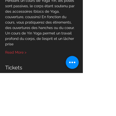
Pendant un cours de Yoga Yin, les poses 
sont passives, le corps étant soutenu par 
des accessoires (blocs de Yoga, 
couverture, coussins) En fonction du 
cours, vous pratiquerez des étirements, 
des ouvertures des hanches ou du coeur.
Un cours de Yin Yoga permet un travail 
profond du corps, de l’esprit et un lâcher 
prise
Read More >
Tickets
Sold Out
Ticket type
Yin Yoga
Price