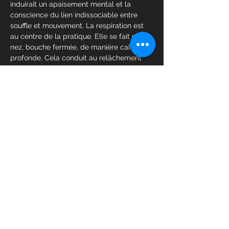
induirait un apaisement mental et la 
conscience du lien indissociable entre 
souffle et mouvement. La respiration est 
au centre de la pratique. Elle se fait par le 
nez, bouche fermée, de manière calme et 
profonde. Cela conduit au relâchement 
des tensions, à la détente générale et 
favorise la circulation…
Read More >
Tickets
Sale ended
Ticket type
Vinyasa YOGA
Price
12,00 €