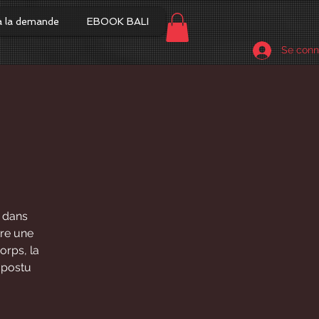
à la demande
EBOOK BALI
Se conn
 dans
tre une
orps, la
s postu