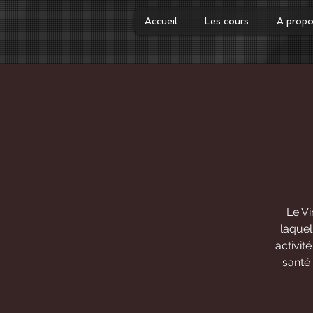
Accueil
Les cours
A prop
Le V
laquel
activit
santé 