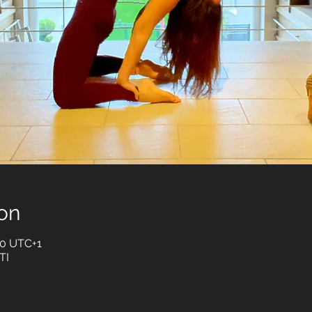
on
00 UTC+1
TI