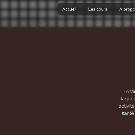
Accueil
Les cours
A prop
Le V
laquel
activit
santé 