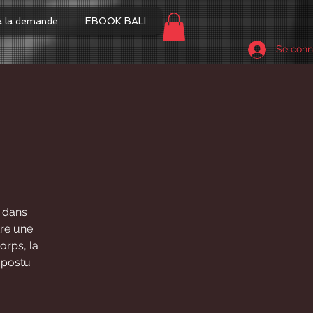
à la demande
EBOOK BALI
Se conn
 dans
tre une
orps, la
s postu