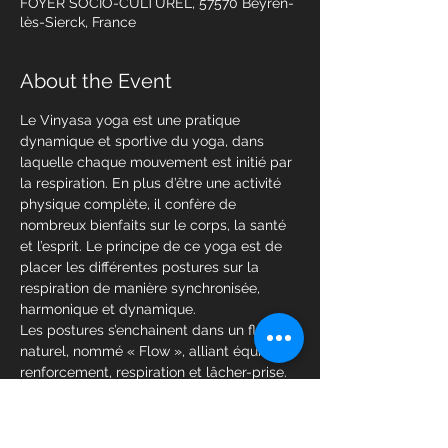
FOYER SOCIO-CULTUREL, 57570 Beyren-
lès-Sierck, France
About the Event
Le Vinyasa yoga est une pratique 
dynamique et sportive du yoga, dans 
laquelle chaque mouvement est initié par 
la respiration. En plus d’être une activité 
physique complète, il confère de 
nombreux bienfaits sur le corps, la santé 
et l’esprit. Le principe de ce yoga est de 
placer les différentes postures sur la 
respiration de manière synchronisée, 
harmonique et dynamique.
Les postures s’enchainent dans un flux 
naturel, nommé « Flow », alliant équilibre, 
renforcement, respiration et lâcher-prise. 
On parle même d’ « état de Flow » et de 
Flow yoga, dans lequel le mouvement 
prime sur la pensée, telle une danse qui 