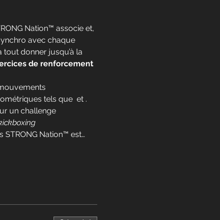
STRONG Nation™ associe 
et
, 
 synchro avec chaque 
 tout donner jusqu’à la 
ercices de renforcement 
s mouvements 
ométriques tels que 
 et 
. 
r un challenge 
kickboxing
urs STRONG Nation™ est…