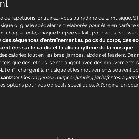
nt
 de répétitions. Entraînez-vous au rythme de la musique. 
sique originale spécialement élaborée pour être en parfaite
, chaque fente, chaque burpee se fait 
, pour vous pousser à
.
des séquences d’entraînement au poids du corps, des ex
centrées sur le cardio et la plio
au rythme de la musique
des calories tout en 
 les bras, jambes, abdos et fessiers. De
 tels que des 
 et des 
 se mélangent avec des mouvements is
Nation™ changent la musique et les mouvements souvent pou
ssant
montées de genoux, burpees,
jumping jacks
fentes, squats,
 options pour vos objectifs spécifiques. A l'origine, un co