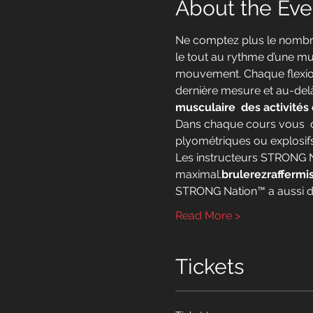
About the Eve
Ne comptez plus le nombre
le tout au rythme d’une mu
mouvement. Chaque flexion
dernière mesure et au-delà
musculaire 
 des activités 
Dans chaque cours vous 
 
plyométriques ou explosifs
Les instructeurs STRONG 
maximal.
brulerez
raffermi
STRONG Nation™ a aussi des
Read More >
Tickets