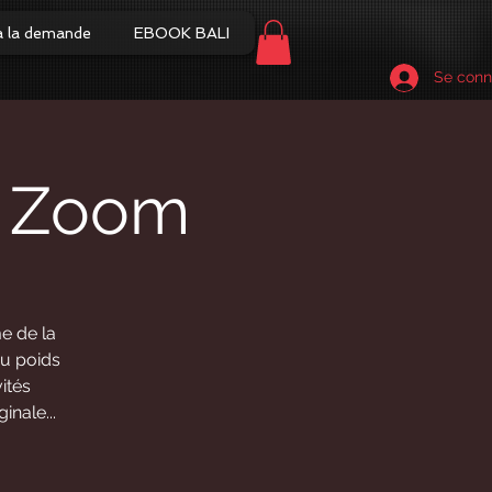
à la demande
EBOOK BALI
Se conn
e Zoom
e de la
u poids
ités
inale...