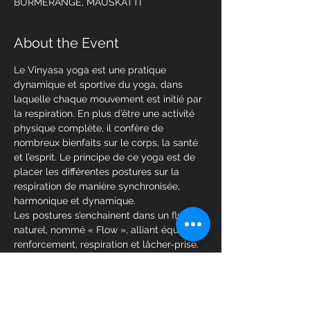
BURMERANGE, MAUSKATTI
About the Event
Le Vinyasa yoga est une pratique 
dynamique et sportive du yoga, dans 
laquelle chaque mouvement est initié par 
la respiration. En plus d’être une activité 
physique complète, il confère de 
nombreux bienfaits sur le corps, la santé 
et l’esprit. Le principe de ce yoga est de 
placer les différentes postures sur la 
respiration de manière synchronisée, 
harmonique et dynamique.
Les postures s’enchainent dans un flux 
naturel, nommé « Flow », alliant équilibre, 
renforcement, respiration et lâcher-prise. 
On parle même d’ « état de Flow » et de 
Flow yoga, dans lequel le mouvement 
prime sur la pensée, telle une danse qui 
induirait un apaisement mental et la 