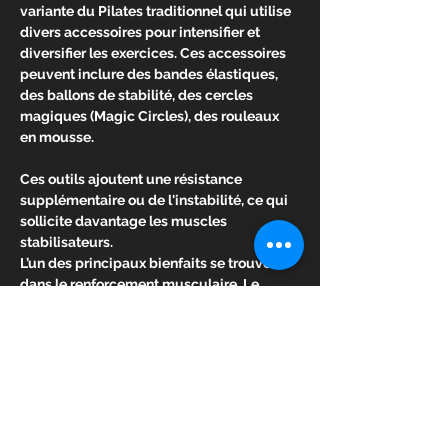
variante du Pilates traditionnel qui utilise 
divers accessoires pour intensifier et 
diversifier les exercices. Ces accessoires 
peuvent inclure des bandes élastiques, 
des ballons de stabilité, des cercles 
magiques (Magic Circles), des rouleaux 
en mousse.
Ces outils ajoutent une résistance 
supplémentaire ou de l'instabilité, ce qui 
sollicite davantage les muscles 
stabilisateurs.
L’un des principaux bienfaits se trouve 
dans le renforcement musculaire. Le 
Pilates est un sport doux mais est 
pourtant très efficace pour travailler les 
muscles profonds et ainsi tonifier 
l’ensemble du corps.
Vous développez notamment votre sangle 
abdominale qui favorise un ventre plat
Les muscles profonds sont bien travaillés 