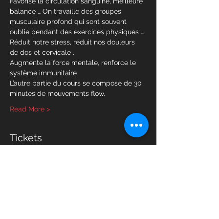
Favorise la circulation sanguine, meilleure 
balance … On travaille des groupes 
musculaire profond qui sont souvent 
oublie pendant des exercices physiques …
Réduit notre stress, réduit nos douleurs 
de dos et cervicale .
Augmente la force mentale, renforce le 
système immunitaire
L’autre partie du cours se compose de 30 
minutes de mouvements flow.
Read More >
Tickets
Sale ended
Ticket type
Mobility Flow
Price