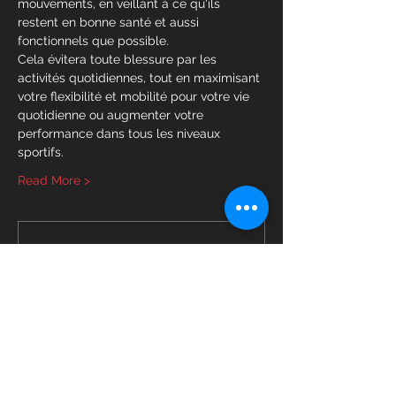
mouvements, en veillant à ce qu'ils 
restent en bonne santé et aussi 
fonctionnels que possible.
Cela évitera toute blessure par les 
activités quotidiennes, tout en maximisant 
votre flexibilité et mobilité pour votre vie 
quotidienne ou augmenter votre 
performance dans tous les niveaux 
sportifs.
Read More >
Membership Offer
Buy a membership and get up to
100% off this event at checkout
Show Details