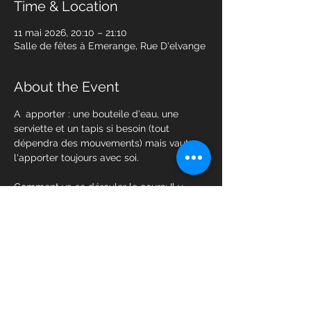
Time & Location
11 mai 2026, 20:10 – 21:10
Salle de fêtes à Emerange, Rue D'elvange
About the Event
A  apporter : une bouteile d'eau, une 
serviette et un tapis si besoin (tout 
dépendra des mouvements) mais vaut 
l'apporter toujours avec soi. 
Comment va se dérouler le cours: Il y 
aura par example 8 stations et chaque 
station aura un  excercice au poids du 
corps ( burpee, squat, mountain climber 
etc) et d'autres on utilisera un petit poids 
ou un élastic ou corde à sauter etc. 
chaque excercice dure +/-45' et repos 15 
'... après que 8 stations sont terminés Il y 
aura une récupération de 1 minute. Et on 