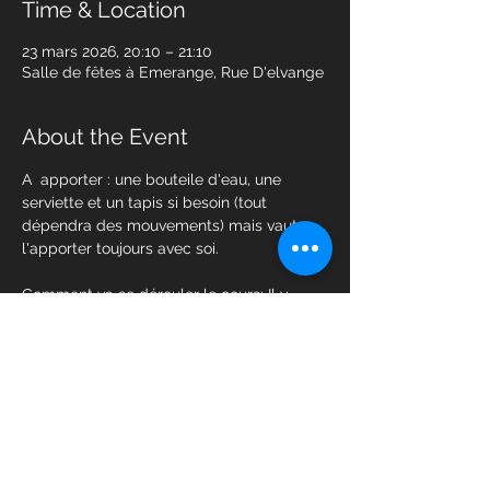
Time & Location
23 mars 2026, 20:10 – 21:10
Salle de fêtes à Emerange, Rue D'elvange
About the Event
A  apporter : une bouteile d'eau, une 
serviette et un tapis si besoin (tout 
dépendra des mouvements) mais vaut 
l'apporter toujours avec soi. 
Comment va se dérouler le cours: Il y 
aura par example 8 stations et chaque 
station aura un  excercice au poids du 
corps ( burpee, squat, mountain climber 
etc) et d'autres on utilisera un petit poids 
ou un élastic ou corde à sauter etc. 
chaque excercice dure +/-45' et repos 15 
'... après que 8 stations sont terminés Il y 
aura une récupération de 1 minute. Et on 